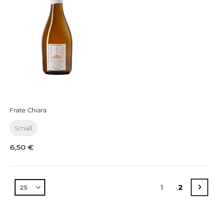
Frate Chiara
Small
6,50 €
Pagina
Attualmente st
Pagina
Pag
Succ
1
2