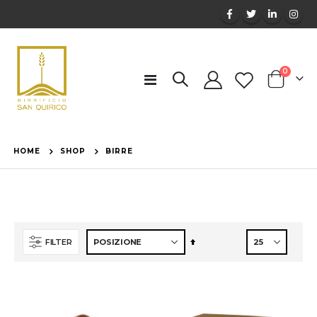
elemen
0
Toggle
Cart
Nav
HOME
SHOP
BIRRE
Imposta
FILTER
la
direzione
decrescente