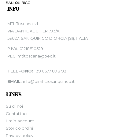
INFO
MTL Toscana srl
VIA DANTE ALIGHIERI, 93/A,
53027, SAN QUIRICO D’ORCIA (SI), ITALIA
P.IVA: 01218810529
PEC: mtltoscana@pec.it
TELEFONO:
+39 0577 898193
EMAIL:
info@birrificiosanquirico.it
LINKS
Su di noi
Contattaci
Il mio account
Storico ordini
Privacy policy