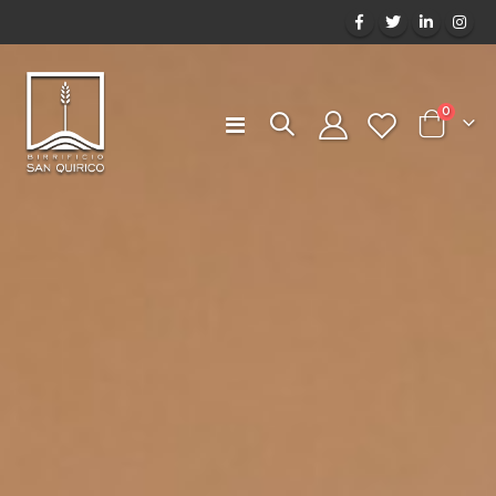
elemen
0
Toggle
Cart
Nav