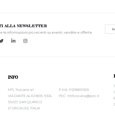
ITI ALLA NEWSLETTER
Is
te le informazioni più recenti su eventi, vendite e offerte.
INFO
MTL Toscana srl
P.IVA: 01218810529
VIA DANTE ALIGHIERI, 93/A,
PEC: mtltoscana@pec.it
53027, SAN QUIRICO
D’ORCIA (SI), ITALIA