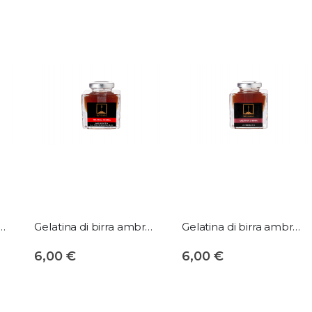
direzione
decrescente
birra ambrata allo zenzero
Gelatina di birra ambrata al peperoncino
Gelatina di birra ambrata
6,00 €
6,00 €