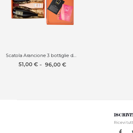
Scatola Arancione 3 bottiglie da 0,75 lt e fino a 3 Gelatine
51,00 €
96,00 €
ISCRIV
Ricevi tut