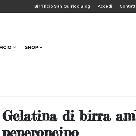
Birrificio San Quirico Blog
Accedi
Contatt
IFICIO
SHOP
Gelatina di birra am
peperoncino