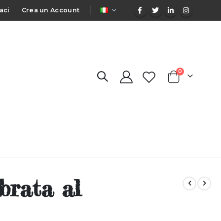
LINGUA
aci
Crea un Account
elementi
0
Cart
brata al