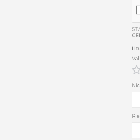
ST
GE
Il 
Val
Ni
Rie