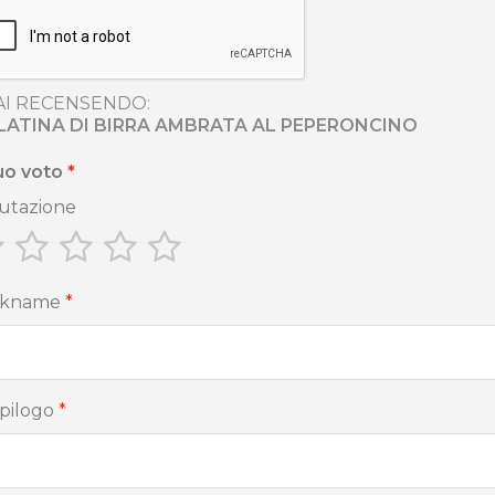
AI RECENSENDO:
LATINA DI BIRRA AMBRATA AL PEPERONCINO
tuo voto
utazione
1
2
3
4
5
star
stars
stars
stars
stars
ckname
pilogo