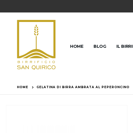
HOME
BLOG
IL BIRR
HOME
GELATINA DI BIRRA AMBRATA AL PEPERONCINO
Vai
alla
fine
della