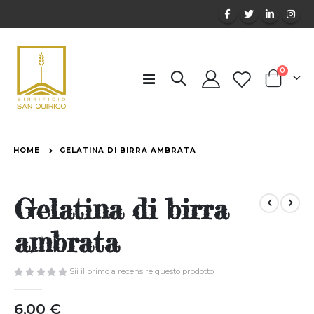
elemen
0
Toggle
Cart
Nav
HOME
GELATINA DI BIRRA AMBRATA
Gelatina di birra
ambrata
Sii il primo a recensire questo prodotto
6,00 €