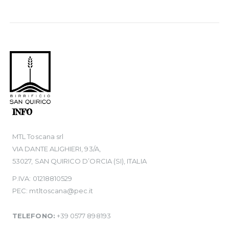
INFO
MTL Toscana srl
VIA DANTE ALIGHIERI, 93/A,
53027, SAN QUIRICO D’ORCIA (SI), ITALIA
P.IVA: 01218810529
PEC: mtltoscana@pec.it
TELEFONO:
+39 0577 898193