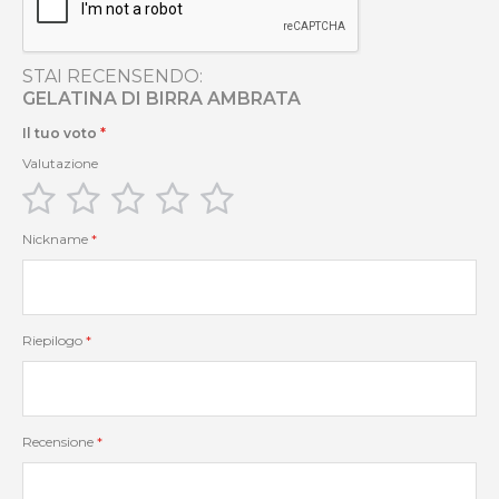
STAI RECENSENDO:
GELATINA DI BIRRA AMBRATA
Il tuo voto
Valutazione
1
2
3
4
5
star
stars
stars
stars
stars
Nickname
Riepilogo
Recensione