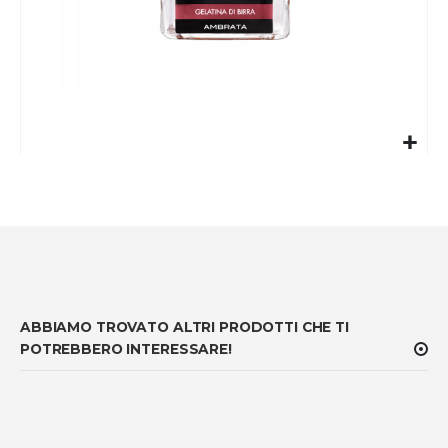
Vai
all'inizio
della
galleria
di
immagini
ABBIAMO TROVATO ALTRI PRODOTTI CHE TI
POTREBBERO INTERESSARE!