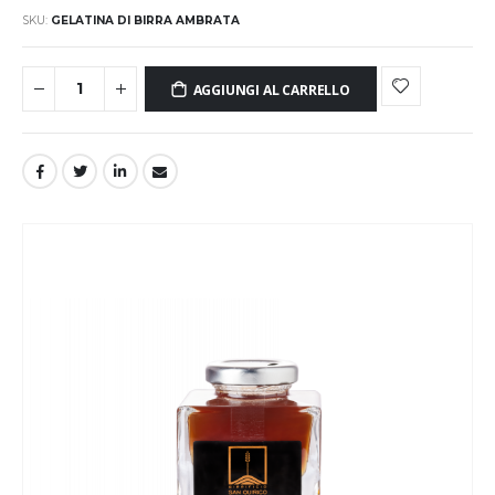
SKU
GELATINA DI BIRRA AMBRATA
AGGIUNGI AL CARRELLO
Vai
alla
fine
della
galleria
di
immagini