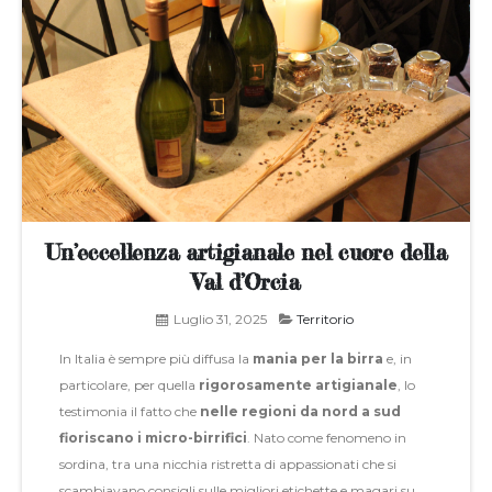
Un’eccellenza artigianale nel cuore della
Val d’Orcia
Luglio 31, 2025
Territorio
In Italia è sempre più diffusa la
mania per la birra
e, in
particolare, per quella
rigorosamente artigianale
, lo
testimonia il fatto che
nelle regioni da nord a sud
fioriscano i micro-birrifici
. Nato come fenomeno in
sordina, tra una nicchia ristretta di appassionati che si
scambiavano consigli sulle migliori etichette e magari su