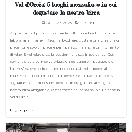
Val d’Orcia: 5 luoghi mozzafiato in cui
degustare la nostra birra
Aprile 26, 2023
Territorio
Apprezzarne il profumo, sentire le bollicine della schiuma sulle
labbra, ammirarne i riflessi nel bicchiere: gustare una birra che ci
piace non è solo un piacere per il palato, ma anche un momento
di relax. E nel relax, si sa, la location ha la sua importanza. Così
come la giusta cornice valorizza un bel quadro, il paesaggio e
l’atmosfera che ci circondano possono aiutarci a godere al
massimo dei nostri momenti di benessere. In questo articolo vi
segnaliamo alcuni posti imperdibili in cui gustare al meglio la
nostra birra artigianale, esattamente nel paradiso in cui è nata: la
Val d’Orcia.
Leggi di piu' »