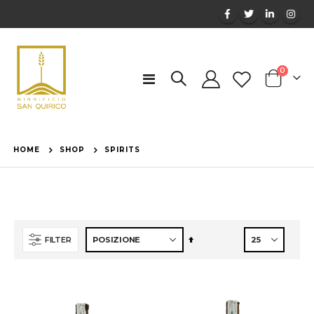
elemen
0
Toggle
Cart
Nav
HOME
SHOP
SPIRITS
Imposta
FILTER
la
direzione
decrescente