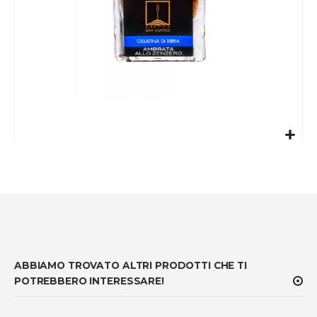
Vai
all'inizio
della
galleria
di
immagini
ABBIAMO TROVATO ALTRI PRODOTTI CHE TI
POTREBBERO INTERESSARE!