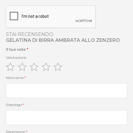
STAI RECENSENDO:
GELATINA DI BIRRA AMBRATA ALLO ZENZERO
Il tuo voto
Valutazione
1
2
3
4
5
star
stars
stars
stars
stars
Nickname
Riepilogo
Recensione