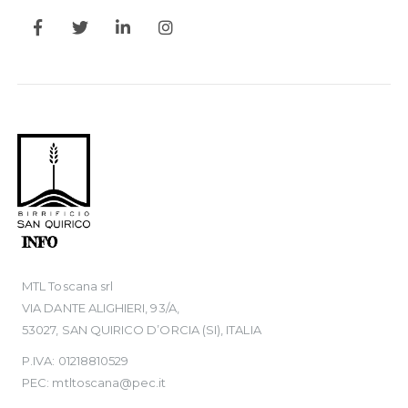
INFO
MTL Toscana srl
VIA DANTE ALIGHIERI, 93/A,
53027, SAN QUIRICO D’ORCIA (SI), ITALIA
P.IVA: 01218810529
PEC: mtltoscana@pec.it