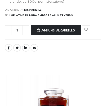
grande, da 800g, per ristorazione)
DISPONIBILITA':
DISPONIBILE
SKU
GELATINA DI BIRRA AMBRATA ALLO ZENZERO
AGGIUNGI AL CARRELLO
Vai
alla
fine
della
galleria
di
immagini