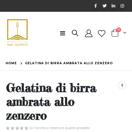
elemen
0
Toggle
Cart
Nav
HOME
GELATINA DI BIRRA AMBRATA ALLO ZENZERO
Gelatina di birra
ambrata allo
zenzero
Sii il primo a recensire questo prodotto