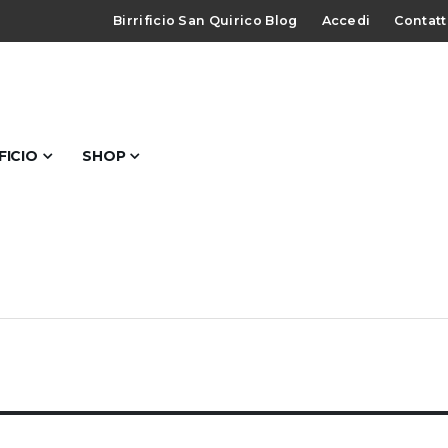
Birrificio San Quirico Blog
Accedi
Contatt
IFICIO
SHOP