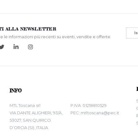
ITI ALLA NEWSLETTER
Is
te le informazioni più recenti su eventi, vendite e offerte.
INFO
MTL Toscana srl
P.IVA: 01218810529
VIA DANTE ALIGHIERI, 93/A,
PEC: mtltoscana@pec.it
53027, SAN QUIRICO
D’ORCIA (SI), ITALIA