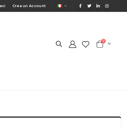
LINGUA
aci
Crea un Account
elementi
0
Cart