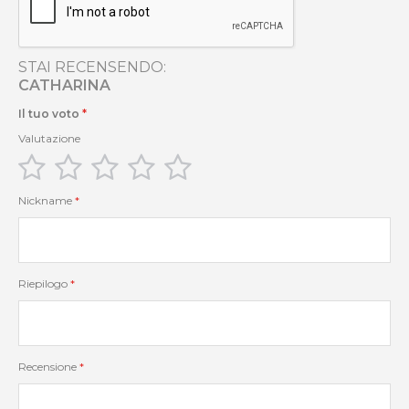
STAI RECENSENDO:
CATHARINA
Il tuo voto
Valutazione
1
2
3
4
5
star
stars
stars
stars
stars
Nickname
Riepilogo
Recensione