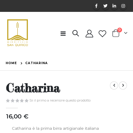
elemen
0
Toggle
Cart
Nav
HOME
CATHARINA
Catharina
Sii il primo a recensire questo prodotto
16,00 €
Catharina è la prima birra artigianale italiana