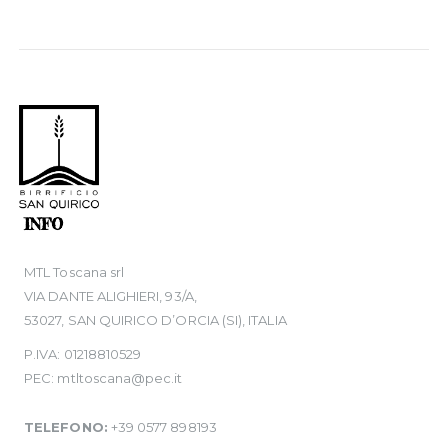
INFO
MTL Toscana srl
VIA DANTE ALIGHIERI, 93/A,
53027, SAN QUIRICO D’ORCIA (SI), ITALIA
P.IVA: 01218810529
PEC: mtltoscana@pec.it
TELEFONO:
+39 0577 898193